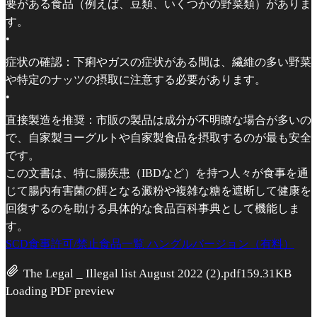
要がある食品（例えば、豆類、いくつかの野菜類）がありま
す。
•
症状の確認：下痢やガスの症状がある間は、繊維の多い野菜
や特定のナッツの摂取に注意する必要があります。
•
直接製造を推奨：市販の製品は成分が不明瞭な場合が多いの
で、自家製ヨーグルトや自家製食品を摂取するのが最も安全
です。
この文書は、特に腸疾患（IBDなど）を持つ人々が食事を通
じて腸内有害菌の餌となる澱粉や複雑な糖を遮断して健康を
回復するのを助ける具体的な食品百科事典として機能しま
す。
SCD食事許可/禁止食品一覧 ハングルバージョン（有料）
The Legal _ Illegal list August 2022 (2).pdf
159.31KB
Loading PDF preview