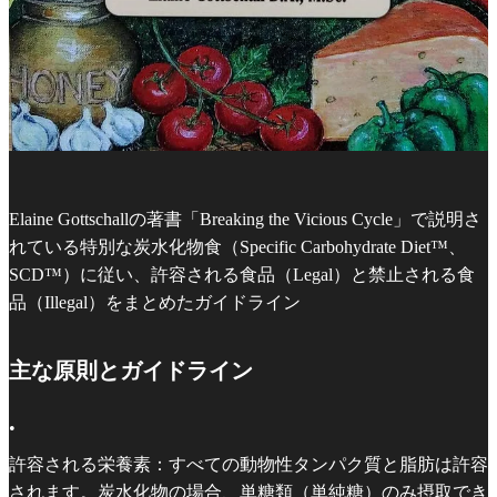
Elaine Gottschallの著書「Breaking the Vicious Cycle」で説明さ
れている特別な炭水化物食（Specific Carbohydrate Diet™、
SCD™）に従い、許容される食品（Legal）と禁止される食
品（Illegal）をまとめたガイドライン
主な原則とガイドライン
•
許容される栄養素：すべての動物性タンパク質と脂肪は許容
されます。炭水化物の場合、単糖類（単純糖）のみ摂取でき