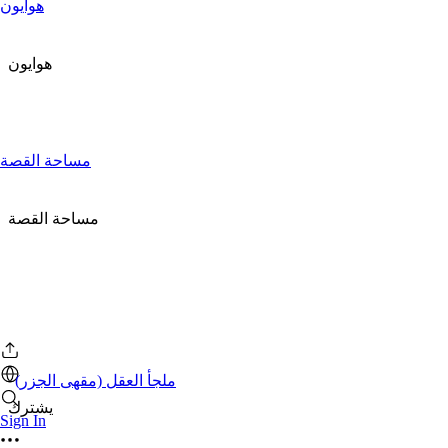
هوايون
هوايون
مساحة القصة
مساحة القصة
ملجأ العقل (مقهى الجزر)
يشترك
Sign In