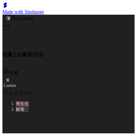
Made with Slashpage
Dal-Lumen
珪藻土を服用1日目
作者
Lumen
カテゴリー
寄生虫
解毒