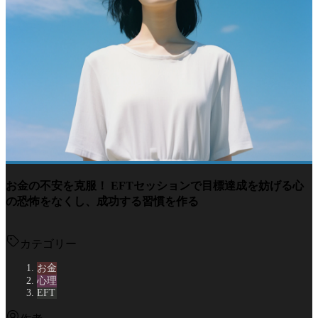
お金の不安を克服！ EFTセッションで目標達成を妨げる心
の恐怖をなくし、成功する習慣を作る
カテゴリー
お金
心理
EFT