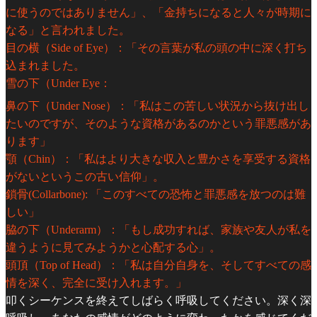
に使うのではありません」、「金持ちになると人々が時期に
なる」と言われました。
目の横（Side of Eye）：「その言葉が私の頭の中に深く打ち
込まれました。
雪の下（Under Eye：
鼻の下（Under Nose）：「私はこの苦しい状況から抜け出し
たいのですが、そのような資格があるのか​​という罪悪感があ
ります」
顎（Chin）：「私はより大きな収入と豊かさを享受する資格
がないというこの古い信仰」。
鎖骨(Collarbone): 「このすべての恐怖と罪悪感を放つのは難
しい」
脇の下（Underarm）：「もし成功すれば、家族や友人が私を
違うように見てみようかと心配する心」。
頭頂（Top of Head）：「私は自分自身を、そしてすべての感
情を深く、完全に受け入れます。」
叩くシーケンスを終えてしばらく呼吸してください。深く深