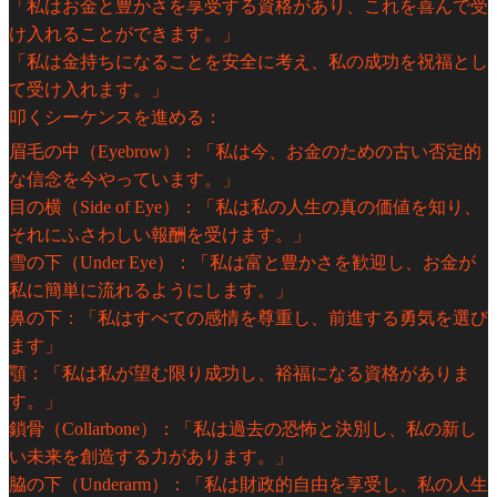
「私はお金と豊かさを享受する資格があり、これを喜んで受
け入れることができます。」
「私は金持ちになることを安全に考え、私の成功を祝福とし
て受け入れます。」
叩くシーケンスを進める：
眉毛の中（Eyebrow）：「私は今、お金のための古い否定的
な信念を今やっています。」
目の横（Side of Eye）：「私は私の人生の真の価値を知り、
それにふさわしい報酬を受けます。」
雪の下（Under Eye）：「私は富と豊かさを歓迎し、お金が
私に簡単に流れるようにします。」
鼻の下：「私はすべての感情を尊重し、前進する勇気を選び
ます」
顎：「私は私が望む限り成功し、裕福になる資格がありま
す。」
鎖骨（Collarbone）：「私は過去の恐怖と決別し、私の新し
い未来を創造する力があります。」
脇の下（Underarm）：「私は財政的自由を享受し、私の人生