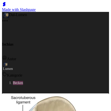
Made with Slashpage
Dal-Lumen
Ischias
Autor
Lumen
Kategorie
Becken